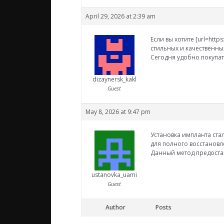
April 29, 2026 at 2:39 am
Если вы хотите [url=htt
стильных и качественны
Сегодня удобно покупат
dizaynersk_kakl
Guest
May 8, 2026 at 9:47 pm
Установка импланта стал
для полного восстановл
Данный метод предоста
ustanovka_uami
Guest
Author
Posts