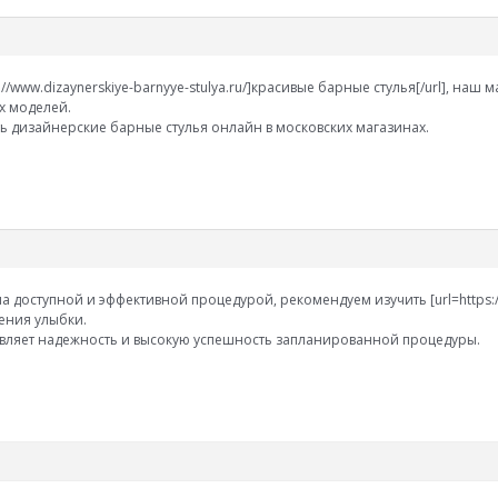
ps://www.dizaynerskiye-barnyye-stulya.ru/]красивые барные стулья[/url], н
х моделей.
ь дизайнерские барные стулья онлайн в московских магазинах.
а доступной и эффективной процедурой, рекомендуем изучить [url=https://
ения улыбки.
вляет надежность и высокую успешность запланированной процедуры.