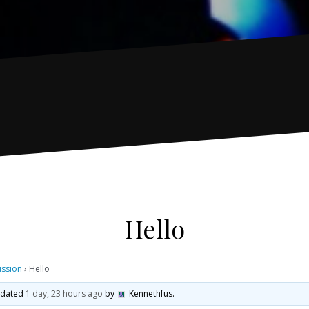
Hello
ussion
›
Hello
updated
1 day, 23 hours ago
by
Kennethfus
.