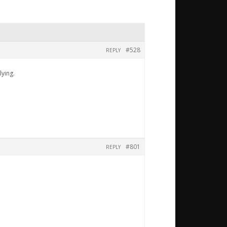
#528
REPLY
ying.
#801
REPLY