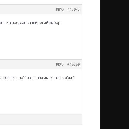
#17945
REPLY
аш магазин предлагает широкий выбор
#18289
REPLY
allon4-sar.ru/]базальная имплантация[/url]