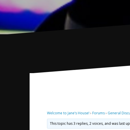
Welcome to Jane’s House!
›
Forums
›
General Disc
This topic has 3 replies, 2 voices, and was last 