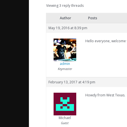
Viewing 3 reply threads
Author
Posts
May 19, 2016 at 8:39 pm
Hello everyone, welcome t
admin
Keymaster
February 13, 2017 at 4:19 pm
Howdy from West Texas.
Michael
Guest